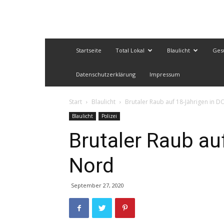
Startseite
Total Lokal
Blaulicht
Ges
Datenschutzerklärung
Impressum
Start
Blaulicht
Brutaler Raub auf 18-Jährigen in 
Blaulicht
Polizei
Brutaler Raub au
Nord
September 27, 2020