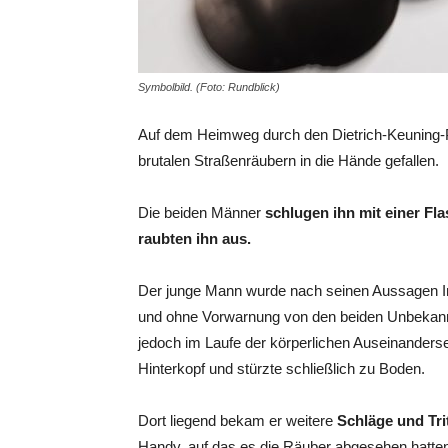
Symbolbild. (Foto: Rundblick)
Auf dem Heimweg durch den Dietrich-Keuning-Par
brutalen Straßenräubern in die Hände gefallen.
Die beiden Männer
schlugen ihn mit einer Fla
raubten ihn aus.
Der junge Mann wurde nach seinen Aussagen Im 
und ohne Vorwarnung von den beiden Unbekannt
jedoch im Laufe der körperlichen Auseinanders
Hinterkopf und stürzte schließlich zu Boden.
Dort liegend bekam er weitere
Schläge und Trit
Handy, auf das es die Räuber abgesehen hatte