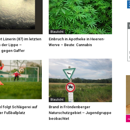
Blaulicht
et Lünerin (87) im letzten
Einbruch in Apotheke in Heeren-
 der Lippe –
Werve – Beute: Cannabis
 gegen Gaffer
Blaulicht
l folgt Schlägerei auf
Brand in Fröndenberger
r Fußballplatz
Naturschutzgebiet – Jugendgruppe
beobachtet