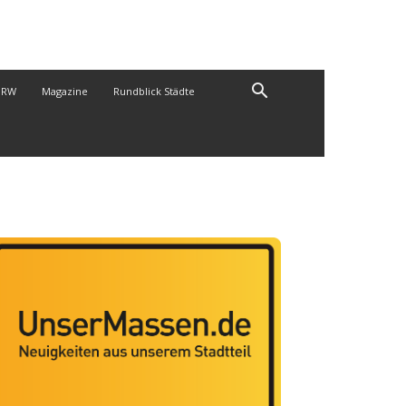
NRW
Magazine
Rundblick Städte