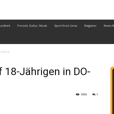
undheit
Freizeit, Kultur, Musik
Sport Kreis Unna
Ratgeber
News-
DO-Nord
f 18-Jährigen in DO-
1096
0