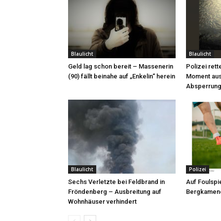
Blaulicht
Blaulicht
Geld lag schon bereit – Massenerin
Polizei rett
(90) fällt beinahe auf „Enkelin“ herein
Moment aus
Absperrung
Blaulicht
Polizei
Sechs Verletzte bei Feldbrand in
Auf Foulspie
Fröndenberg – Ausbreitung auf
Bergkamene
Wohnhäuser verhindert