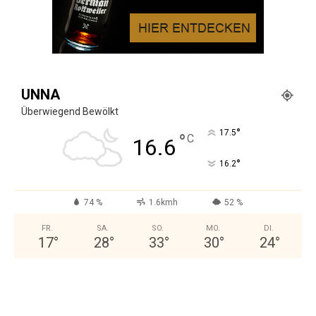
UNNA
Überwiegend Bewölkt
°
17.5
°
C
16.6
°
16.2
74 %
1.6kmh
52 %
FR.
SA.
SO.
MO.
DI.
17
°
28
°
33
°
30
°
24
°