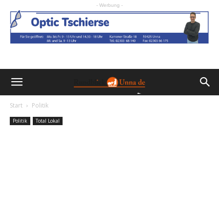
- Werbung -
Start
Politik
Politik
Total Lokal