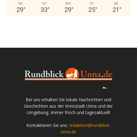
SA.
SO.
MO.
DI.
MI.
29
°
33
°
29
°
25
°
21
°
Bei uns erhalten Sie lokale Nachrichten und
Geschichten aus der Kreisstadt Unna und der
Umgebung. Immer frisch und tagesaktuell!
Kontaktieren Sie uns:
redaktion@rundblick-
unna.de