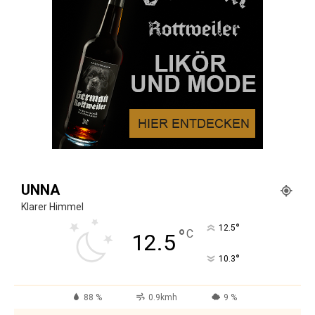
UNNA
Klarer Himmel
°
12.5
°
C
12.5
°
10.3
88 %
0.9kmh
9 %