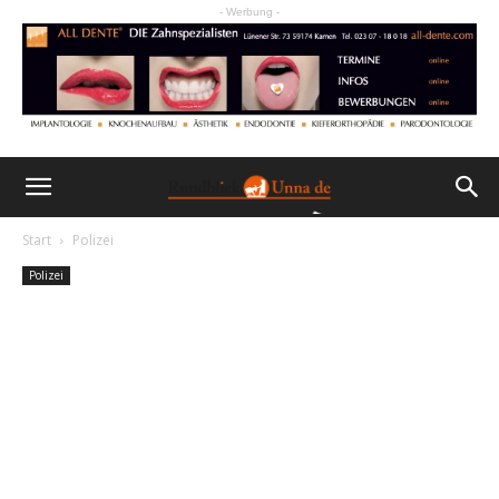
- Werbung -
Start
Polizei
Polizei