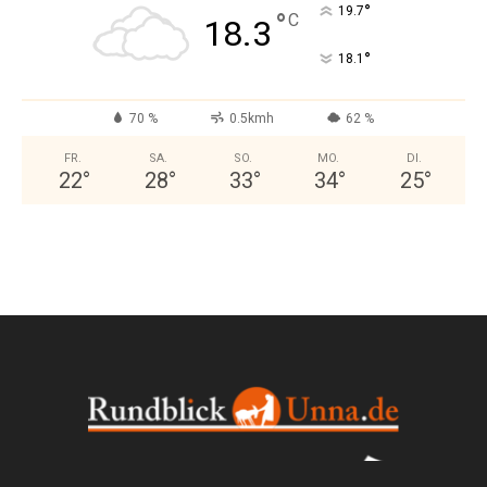
°
19.7
°
C
18.3
°
18.1
70 %
0.5kmh
62 %
FR.
SA.
SO.
MO.
DI.
22
°
28
°
33
°
34
°
25
°