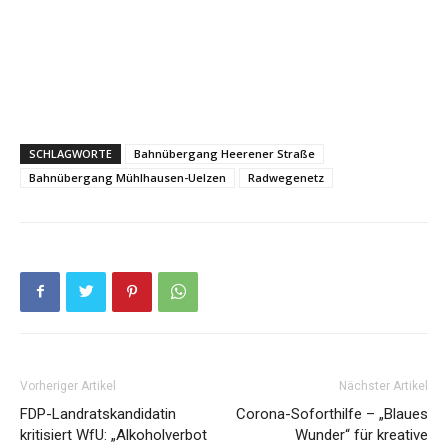
SCHLAGWORTE
Bahnübergang Heerener Straße
Bahnübergang Mühlhausen-Uelzen
Radwegenetz
Vorheriger Artikel
Nächster Artikel
FDP-Landratskandidatin
Corona-Soforthilfe – „Blaues
kritisiert WfU: „Alkoholverbot
Wunder“ für kreative