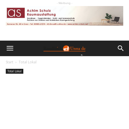
- Werbung -
Start
Total Lokal
Total Lokal