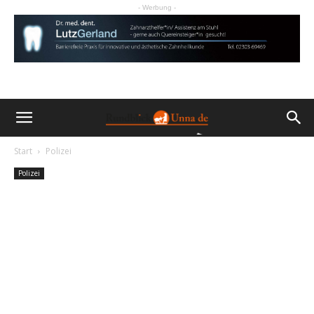
- Werbung -
Start
Polizei
Polizei