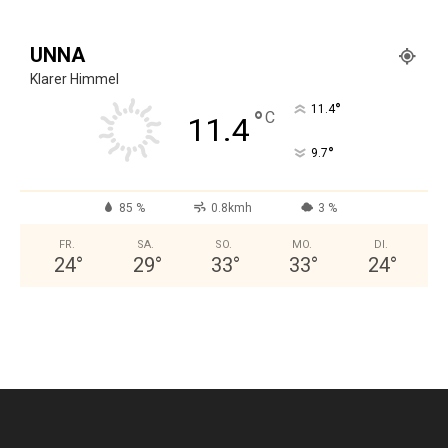
UNNA
Klarer Himmel
°
11.4
°
C
11.4
°
9.7
85 %
0.8kmh
3 %
FR.
SA.
SO.
MO.
DI.
24
°
29
°
33
°
33
°
24
°