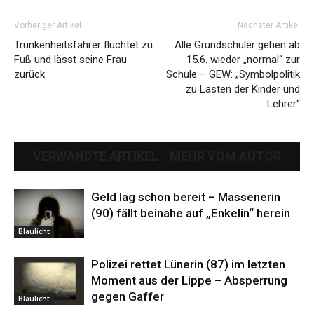
Vorheriger Artikel
Nächster Artikel
Trunkenheitsfahrer flüchtet zu
Alle Grundschüler gehen ab
Fuß und lässt seine Frau
15.6. wieder „normal“ zur
zurück
Schule – GEW: „Symbolpolitik
zu Lasten der Kinder und
Lehrer“
VERWANDTE ARTIKEL
MEHR VOM AUTOR
Geld lag schon bereit – Massenerin
(90) fällt beinahe auf „Enkelin“ herein
Blaulicht
Polizei rettet Lünerin (87) im letzten
Moment aus der Lippe – Absperrung
gegen Gaffer
Blaulicht