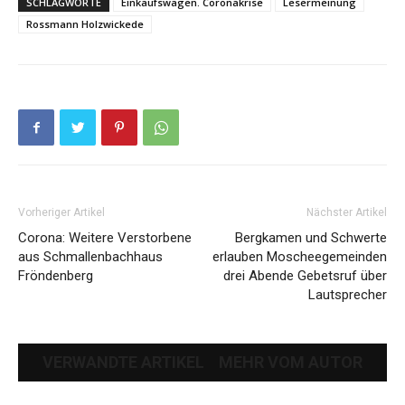
SCHLAGWORTE
Einkaufswagen. Coronakrise
Lesermeinung
Rossmann Holzwickede
Vorheriger Artikel
Nächster Artikel
Corona: Weitere Verstorbene
Bergkamen und Schwerte
aus Schmallenbachhaus
erlauben Moscheegemeinden
Fröndenberg
drei Abende Gebetsruf über
Lautsprecher
VERWANDTE ARTIKEL
MEHR VOM AUTOR