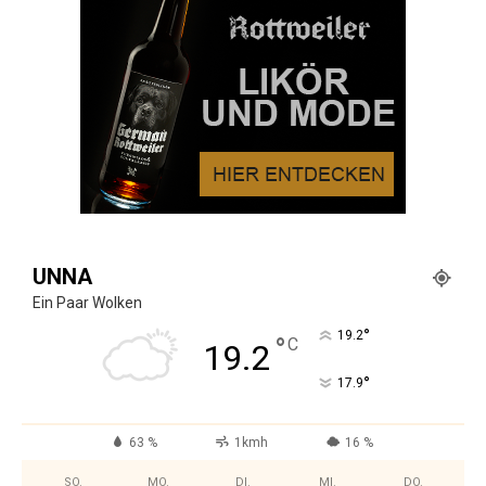
UNNA
Ein Paar Wolken
°
19.2
°
C
19.2
°
17.9
63 %
1kmh
16 %
SO.
MO.
DI.
MI.
DO.