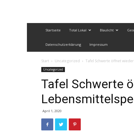
Startseite
Total Lokal
Blaulicht
Ges
Datenschutzerklärung
Impressum
Start
Uncategorized
Tafel Schwerte öffnet wiede
Uncategorized
Tafel Schwerte ö
Lebensmittelspe
April 1, 2020