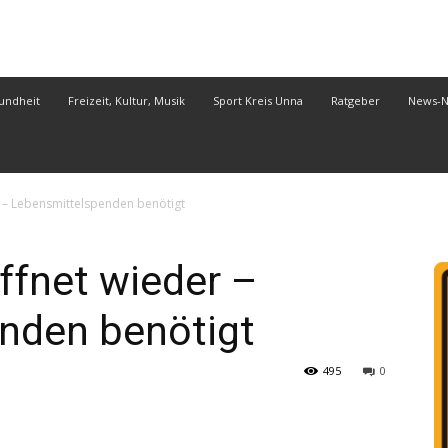
undheit
Freizeit, Kultur, Musik
Sport Kreis Unna
Ratgeber
News-
r – Lebensmittelspenden benötigt
ffnet wieder –
nden benötigt
495
0