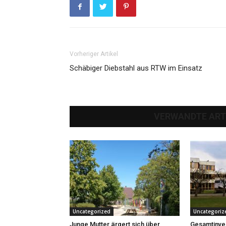
Vorheriger Artikel
Schäbiger Diebstahl aus RTW im Einsatz
VERWANDTE ART
Uncategorized
Uncategoriz
Junge Mutter ärgert sich über
Gesamtinves