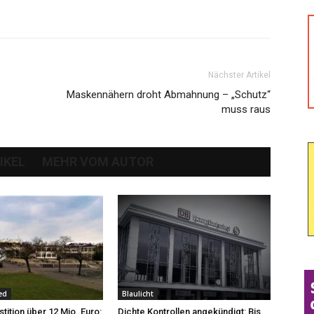
Nächster Artikel
Maskennähern droht Abmahnung – „Schutz“
muss raus
IKEL
MEHR VOM AUTOR
ed
Blaulicht
tition über 12 Mio. Euro:
Dichte Kontrollen angekündigt: Bis