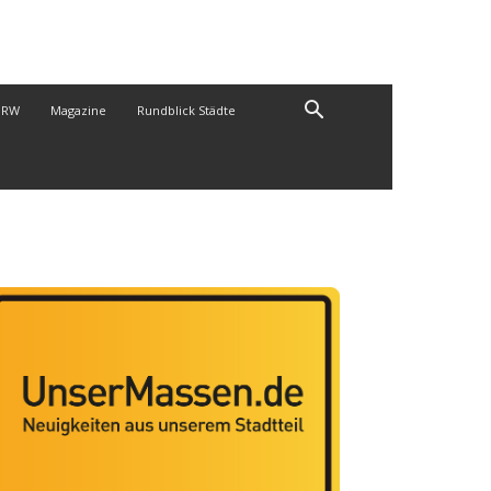
NRW
Magazine
Rundblick Städte