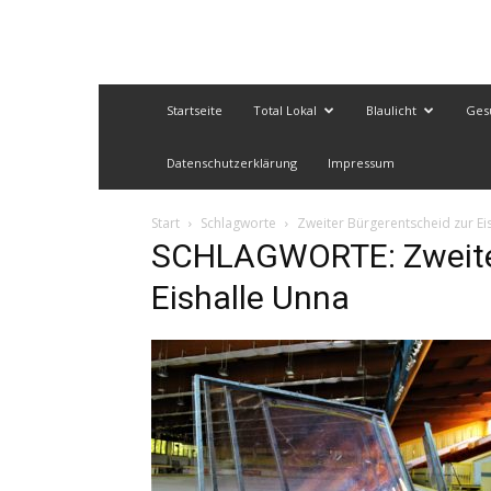
Startseite
Total Lokal
Blaulicht
Ges
Datenschutzerklärung
Impressum
Start
Schlagworte
Zweiter Bürgerentscheid zur Ei
SCHLAGWORTE: Zweiter
Eishalle Unna