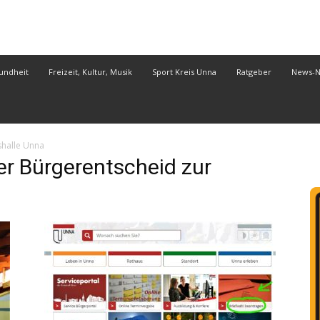
undheit
Freizeit, Kultur, Musik
Sport Kreis Unna
Ratgeber
News-
shalle Unna
 Bürgerentscheid zur