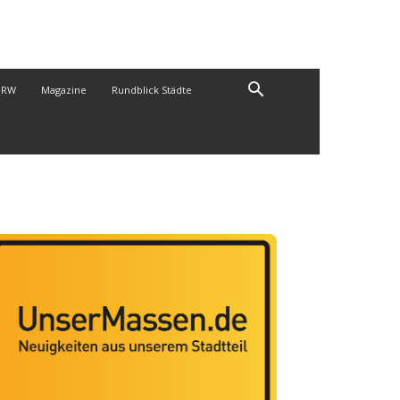
NRW
Magazine
Rundblick Städte