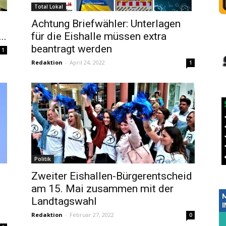
Total Lokal
Achtung Briefwähler: Unterlagen
..
für die Eishalle müssen extra
beantragt werden
1
Redaktion
-
April 24, 2022
1
Politik
Zweiter Eishallen-Bürgerentscheid
am 15. Mai zusammen mit der
Landtagswahl
Redaktion
-
Februar 27, 2022
0