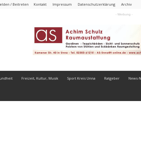
lden / Beitreten
Kontakt
Impressum
Datenschutzerklärung
Archiv
- Werbung -
undheit
Freizeit, Kultur, Musik
Sport Kreis Unna
Ratgeber
News-