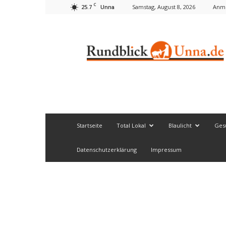
C
25.7
Samstag, August 8, 2026
Anme
Unna
Rundblick
Unna
Startseite
Total Lokal
Blaulicht
Ges
Datenschutzerklärung
Impressum