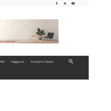
NRW
Magazine
Rundblick Städte