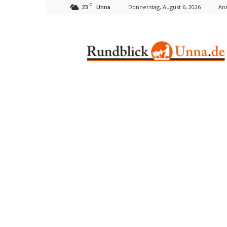
C
23
Donnerstag, August 6, 2026
An
Unna
Rundblick
Unna