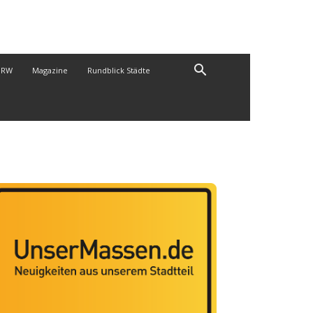
NRW
Magazine
Rundblick Städte