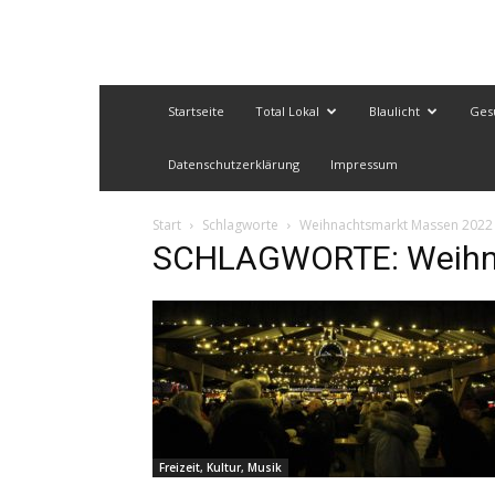
Startseite
Total Lokal
Blaulicht
Ges
Datenschutzerklärung
Impressum
Start
Schlagworte
Weihnachtsmarkt Massen 2022
SCHLAGWORTE: Weihn
Freizeit, Kultur, Musik