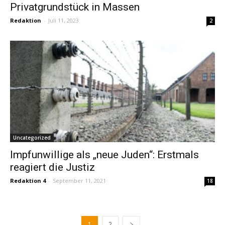
Privatgrundstück in Massen
Redaktion
-
Juli 11, 2023
2
Uncategorized
Impfunwillige als „neue Juden“: Erstmals
reagiert die Justiz
Redaktion 4
-
September 11, 2021
18
1
2