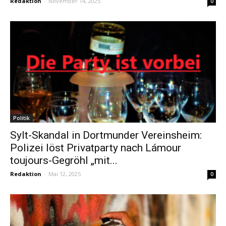
Redaktion
-
November 14, 2025
0
Politik
Sylt-Skandal in Dortmunder Vereinsheim:
Polizei löst Privatparty nach Lámour
toujours-Gegröhl „mit...
Redaktion
-
Mai 12, 2025
0