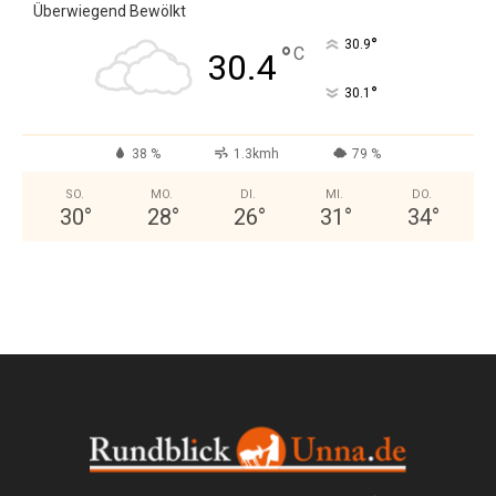
Überwiegend Bewölkt
°
30.9
°
C
30.4
°
30.1
38 %
1.3kmh
79 %
SO.
MO.
DI.
MI.
DO.
30
°
28
°
26
°
31
°
34
°