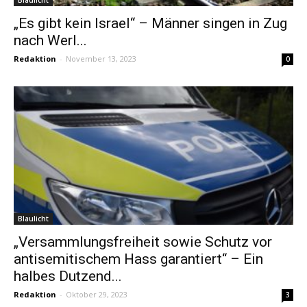
Blaulicht
„Es gibt kein Israel“ – Männer singen in Zug
nach Werl...
Redaktion
-
November 13, 2023
0
Blaulicht
„Versammlungsfreiheit sowie Schutz vor
antisemitischem Hass garantiert“ – Ein
halbes Dutzend...
Redaktion
-
Oktober 29, 2023
3