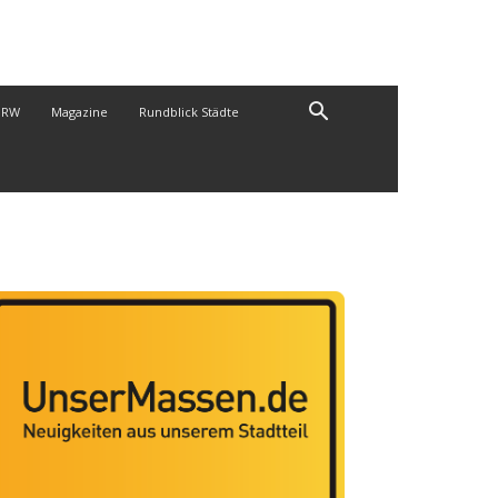
NRW
Magazine
Rundblick Städte