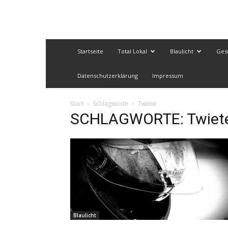
Startseite
Total Lokal
Blaulicht
Ges
Datenschutzerklärung
Impressum
Start
Schlagworte
Twiete
SCHLAGWORTE: Twiet
Blaulicht