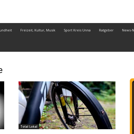
undheit
Freizeit, Kultur, Musik
Sport Kreis Unna
Ratgeber
News-
e
Total Lokal