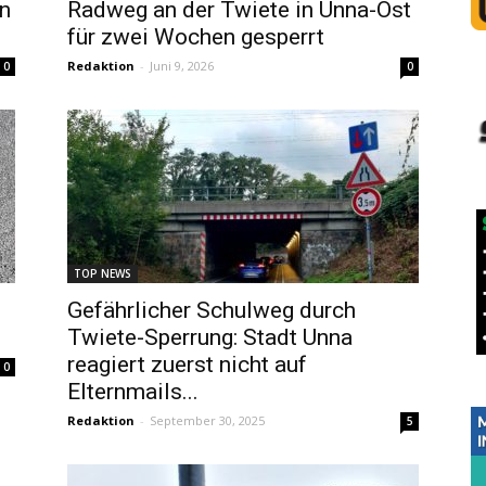
in
Radweg an der Twiete in Unna-Ost
für zwei Wochen gesperrt
Redaktion
-
Juni 9, 2026
0
0
TOP NEWS
e
Gefährlicher Schulweg durch
Twiete-Sperrung: Stadt Unna
reagiert zuerst nicht auf
0
Elternmails...
Redaktion
-
September 30, 2025
5