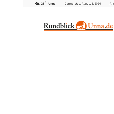
C
23
Donnerstag, August 6, 2026
An
Unna
Rundblick
Unna