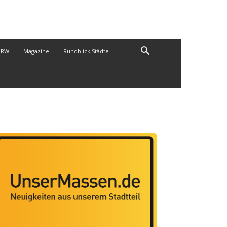
NRW
Magazine
Rundblick Städte