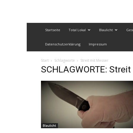
Startseite
Total Lokal
Blaulicht
Ges
Datenschutzerklärung
Impressum
Start
Schlagworte
Streit mit Messer
SCHLAGWORTE: Streit 
Blaulicht