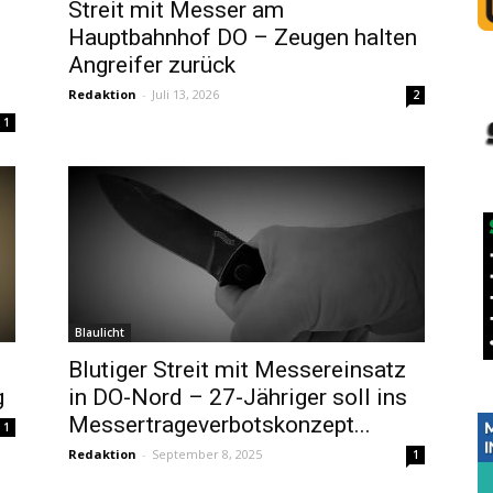
Streit mit Messer am
Hauptbahnhof DO – Zeugen halten
Angreifer zurück
Redaktion
-
Juli 13, 2026
2
1
Blaulicht
Blutiger Streit mit Messereinsatz
g
in DO-Nord – 27-Jähriger soll ins
Messertrageverbotskonzept...
1
Redaktion
-
September 8, 2025
1