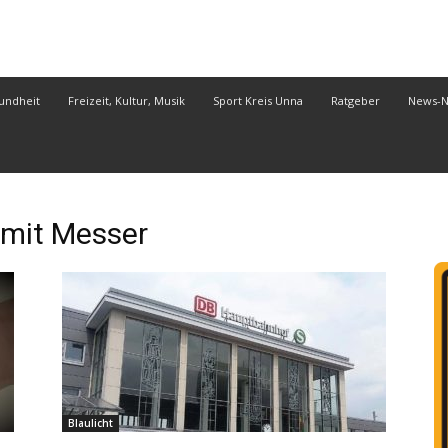
undheit
Freizeit, Kultur, Musik
Sport Kreis Unna
Ratgeber
News-
mit Messer
Blaulicht