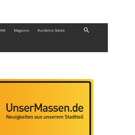
NRW
Magazine
Rundblick Städte