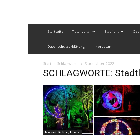
Startseite
Total Lokal
Blaulicht
Ges
Datenschutzerklärung
Impressum
Start
Schlagworte
Stadtlichter 2022
SCHLAGWORTE: Stadtli
Freizeit, Kultur, Musik