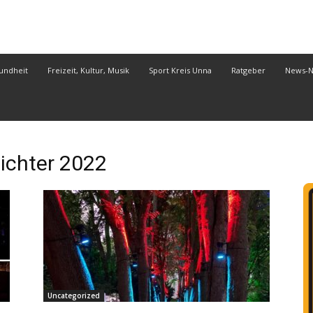
undheit
Freizeit, Kultur, Musik
Sport Kreis Unna
Ratgeber
News-
chter 2022
Uncategorized