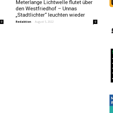
–
Meterlange Lichtwelle flutet über
den Westfriedhof – Unnas
„Stadtlichter“ leuchten wieder
Redaktion
-
August 5, 2022
0
0