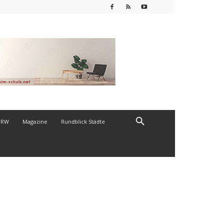
NRW
Magazine
Rundblick Städte