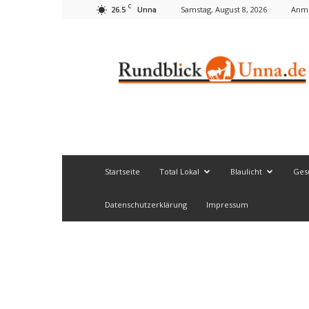
C
26.5
Samstag, August 8, 2026
Anme
Unna
Rundblick
Unna
Startseite
Total Lokal
Blaulicht
Ges
Datenschutzerklärung
Impressum