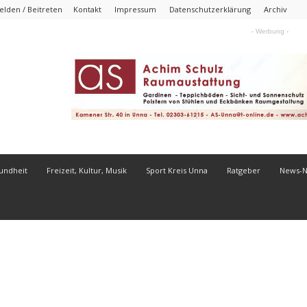
lden / Beitreten
Kontakt
Impressum
Datenschutzerklärung
Archiv
- Werbung -
undheit
Freizeit, Kultur, Musik
Sport Kreis Unna
Ratgeber
News-