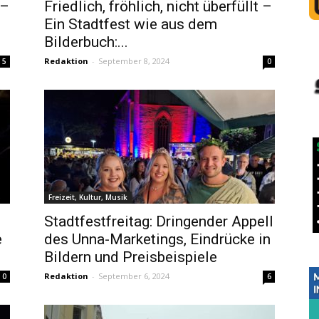
 –
Friedlich, fröhlich, nicht überfüllt –
Ein Stadtfest wie aus dem
Bilderbuch:...
Redaktion
-
September 8, 2024
5
0
Freizeit, Kultur, Musik
Stadtfestfreitag: Dringender Appell
e
des Unna-Marketings, Eindrücke in
Bildern und Preisbeispiele
Redaktion
-
September 6, 2024
0
6