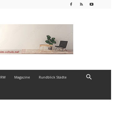
NRW
Magazine
Rundblick Städte