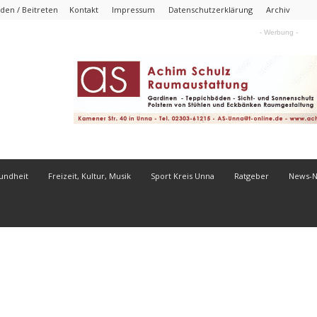
den / Beitreten
Kontakt
Impressum
Datenschutzerklärung
Archiv
- Werbung -
undheit
Freizeit, Kultur, Musik
Sport Kreis Unna
Ratgeber
News-