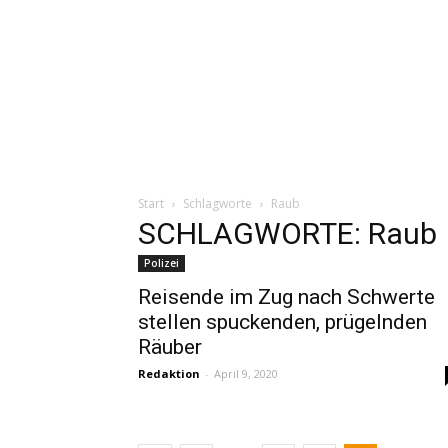
Start
Schlagworte
Raub
SCHLAGWORTE: Raub
Polizei
Reisende im Zug nach Schwerte
stellen spuckenden, prügelnden
Räuber
Redaktion
-
April 9, 2020