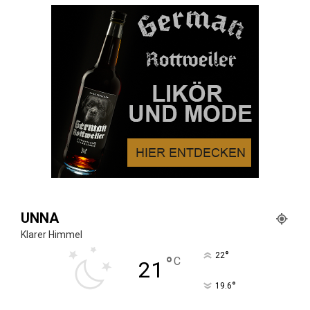
UNNA
Klarer Himmel
°
22
°
C
21
°
19.6