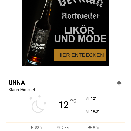
UNNA
Klarer Himmel
°
12
°
C
12
°
10.3
80 %
0.7kmh
0 %