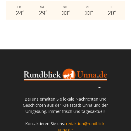
FR.
SA.
SO.
MO.
DI.
24
°
29
°
33
°
33
°
20
°
Bei uns erhalten Sie lokale Nachrichten und
Geschichten aus der Kreisstadt Unna und der
Umgebung. Immer frisch und tagesaktuell!
Kontaktieren Sie uns:
redaktion@rundblick-
unna.de