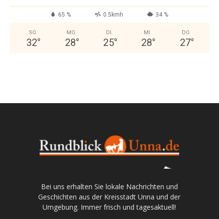
65 %
0.5kmh
34 %
SO.
MO.
DI.
MI.
DO.
32
°
28
°
25
°
28
°
27
°
Bei uns erhalten Sie lokale Nachrichten und
Geschichten aus der Kreisstadt Unna und der
Umgebung. Immer frisch und tagesaktuell!