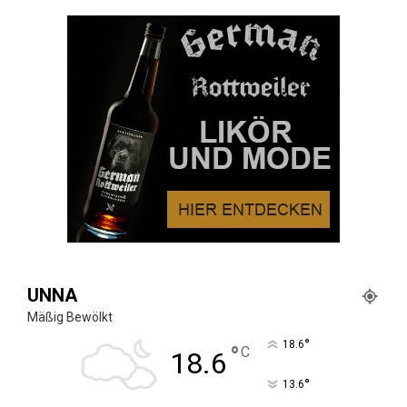
UNNA
Mäßig Bewölkt
°
18.6
°
C
18.6
°
13.6