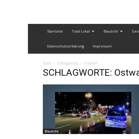
Startseite
Total Lokal
Blaulicht
Ges
Datenschutzerklärung
Impressum
Start
Schlagworte
Ostwall
SCHLAGWORTE: Ostwa
Blaulicht