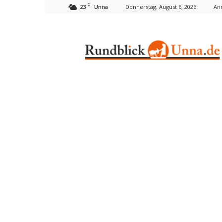
C
23
Donnerstag, August 6, 2026
An
Unna
Rundblick
Unna