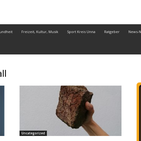
undheit
Freizeit, Kultur, Musik
Sport Kreis Unna
Ratgeber
News-
ll
Uncategorized