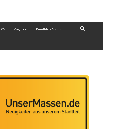
NRW
Magazine
Rundblick Städte