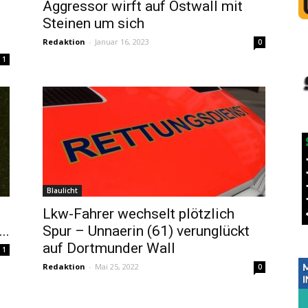
Aggressor wirft auf Ostwall mit
Steinen um sich
Redaktion
-
Januar 16, 2023
0
1
Blaulicht
Lkw-Fahrer wechselt plötzlich
..
Spur – Unnaerin (61) verunglückt
auf Dortmunder Wall
1
Redaktion
-
Mai 25, 2022
0