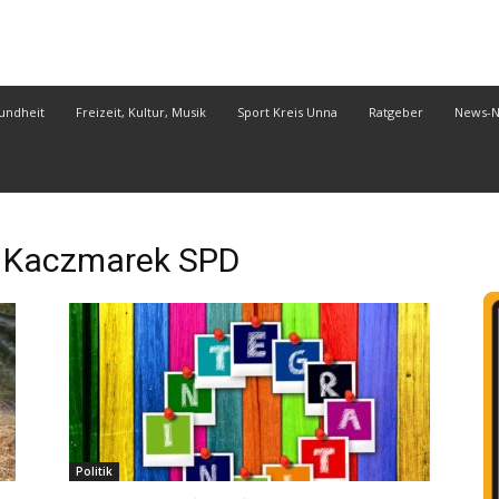
undheit
Freizeit, Kultur, Musik
Sport Kreis Unna
Ratgeber
News-
 Kaczmarek SPD
Politik