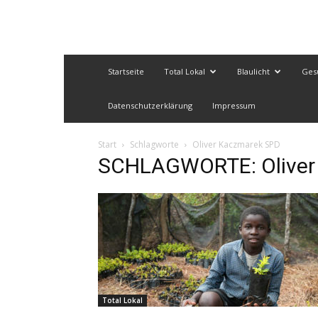
Startseite
Total Lokal
Blaulicht
Ges
Datenschutzerklärung
Impressum
Start
Schlagworte
Oliver Kaczmarek SPD
SCHLAGWORTE: Oliver
Total Lokal