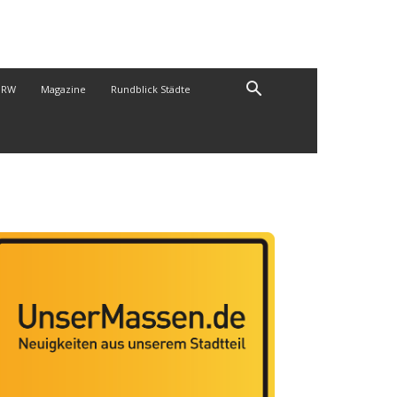
NRW
Magazine
Rundblick Städte