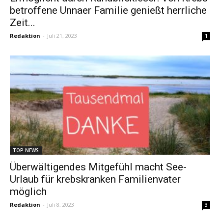
betroffene Unnaer Familie genießt herrliche
Zeit...
Redaktion
-
Juli 21, 2023
1
TOP NEWS
Überwältigendes Mitgefühl macht See-
Urlaub für krebskranken Familienvater
möglich
Redaktion
-
Juli 8, 2023
3