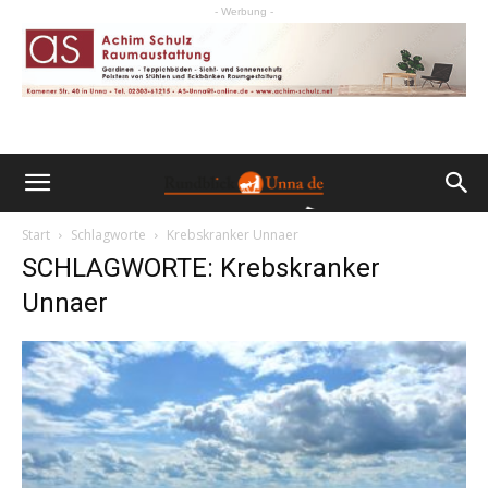
- Werbung -
Start
Schlagworte
Krebskranker Unnaer
SCHLAGWORTE: Krebskranker
Unnaer