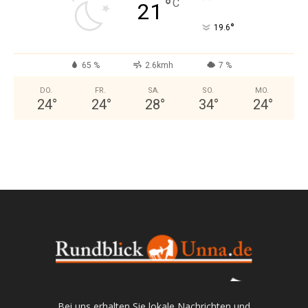
°
C
21
°
19.6
65 %
2.6kmh
7 %
DO.
FR.
SA.
SO.
MO.
24
°
24
°
28
°
34
°
24
°
Bei uns erhalten Sie lokale Nachrichten und