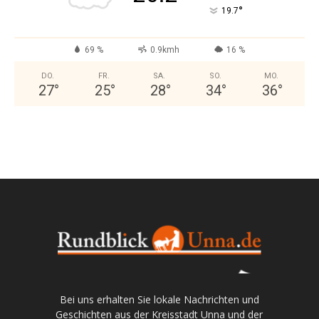
°
19.7
69 %
0.9kmh
16 %
DO.
FR.
SA.
SO.
MO.
27
°
25
°
28
°
34
°
36
°
Bei uns erhalten Sie lokale Nachrichten und
Geschichten aus der Kreisstadt Unna und der