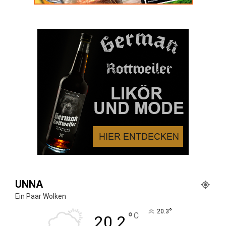
UNNA
Ein Paar Wolken
°
20.3
°
C
20.2