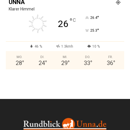
UNNA
Klarer Himmel
°
26.4
°
C
26
°
25.3
46 %
1.3kmh
10 %
MO.
DI.
MI.
DO.
FR.
28
°
24
°
29
°
33
°
36
°