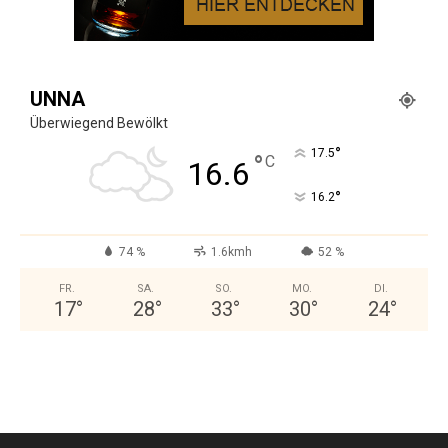
UNNA
Überwiegend Bewölkt
°
17.5
°
C
16.6
°
16.2
74 %
1.6kmh
52 %
FR.
SA.
SO.
MO.
DI.
17
°
28
°
33
°
30
°
24
°