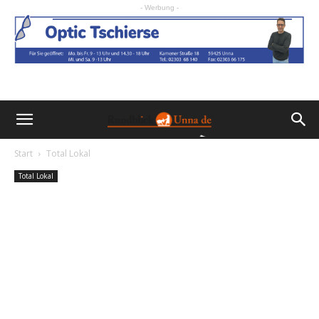
- Werbung -
Start
Total Lokal
Total Lokal