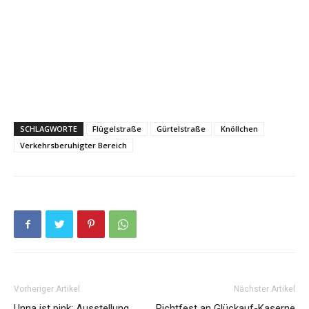
SCHLAGWORTE
Flügelstraße
Gürtelstraße
Knöllchen
Verkehrsberuhigter Bereich
Vorheriger Artikel
Nächster Artikel
Unna ist pink: Ausstellung
Richtfest an Glückauf-Kaserne