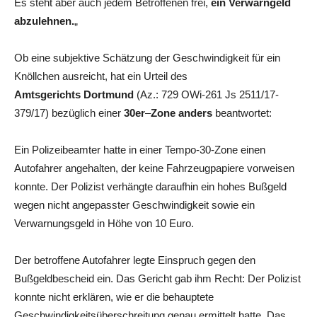
Es steht aber auch jedem Betroffenen frei,
ein Verwarngeld
abzulehnen.
„
Ob eine subjektive Schätzung der Geschwindigkeit für ein
Knöllchen ausreicht, hat ein Urteil des
Amtsgerichts Dortmund
(Az.: 729 OWi-261 Js 2511/17-
379/17) bezüglich einer
30er
–
Zone anders
beantwortet:
Ein Polizeibeamter hatte in einer Tempo-30-Zone einen
Autofahrer angehalten, der keine Fahrzeugpapiere vorweisen
konnte. Der Polizist verhängte daraufhin ein hohes Bußgeld
wegen nicht angepasster Geschwindigkeit sowie ein
Verwarnungsgeld in Höhe von 10 Euro.
Der betroffene Autofahrer legte Einspruch gegen den
Bußgeldbescheid ein. Das Gericht gab ihm Recht: Der Polizist
konnte nicht erklären, wie er die behauptete
Geschwindigkeitsüberschreitung genau ermittelt hatte. Das