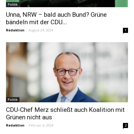
Politik
Unna, NRW – bald auch Bund? Grüne
bändeln mit der CDU...
Redaktion
-
August 24, 2024
1
Politik
CDU-Chef Merz schließt auch Koalition mit
Grünen nicht aus
Redaktion
-
Februar 4, 2024
2