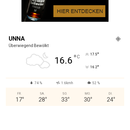
UNNA
Überwiegend Bewölkt
°
17.5
°
C
16.6
°
16.2
74 %
1.6kmh
52 %
FR.
SA.
SO.
MO.
DI.
17
°
28
°
33
°
30
°
24
°