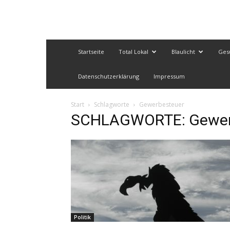
Startseite
Total Lokal
Blaulicht
Ges
Datenschutzerklärung
Impressum
Start
Schlagworte
Gewerbesteuer
SCHLAGWORTE: Gewer
Politik