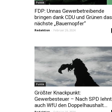
Politik
FDP: Unnas Gewerbetreibende
bringen dank CDU und Grünen das
nächste „Bauernopfer“
Redaktion
-
Februar 26, 2024
Politik
Größter Knackpunkt:
Gewerbesteuer – Nach SPD lehnt
auch WfU den Doppelhaushalt...
Redaktion
-
Februar 21, 2024