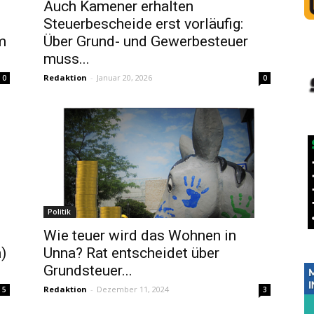
Auch Kamener erhalten
Steuerbescheide erst vorläufig:
m
Über Grund- und Gewerbesteuer
muss...
Redaktion
-
Januar 20, 2026
0
0
Politik
Wie teuer wird das Wohnen in
)
Unna? Rat entscheidet über
Grundsteuer...
Redaktion
-
Dezember 11, 2024
5
3