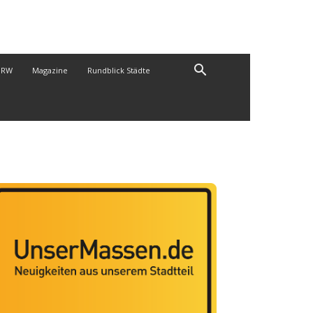
NRW
Magazine
Rundblick Städte