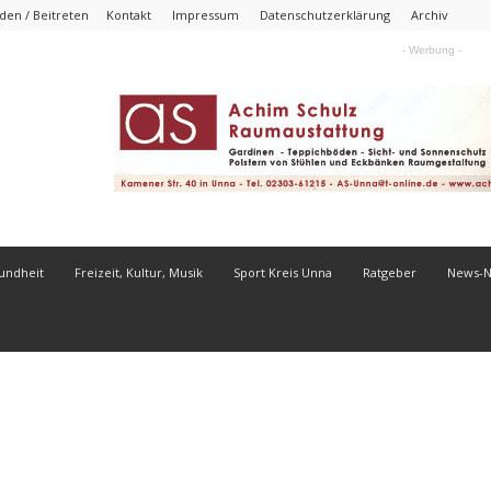
en / Beitreten
Kontakt
Impressum
Datenschutzerklärung
Archiv
- Werbung -
undheit
Freizeit, Kultur, Musik
Sport Kreis Unna
Ratgeber
News-