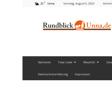
C
22
Sonntag, August 9, 2026
Anmeld
Unna
Rundblick
Unna
Startseite
Total Lokal
Blaulicht
Ges
Datenschutzerklärung
Impressum