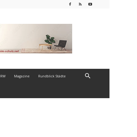
NRW
Magazine
Rundblick Städte