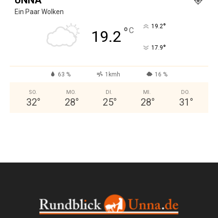
Ein Paar Wolken
°
19.2
°
C
19.2
°
17.9
63 %
1kmh
16 %
SO.
MO.
DI.
MI.
DO.
32
°
28
°
25
°
28
°
31
°