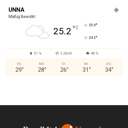
UNNA
Mäßig Bewölkt
°
25.9
°
C
25.2
°
24.2
51 %
3.2kmh
48 %
SO.
MO.
DI.
MI.
DO.
29
°
28
°
26
°
31
°
34
°