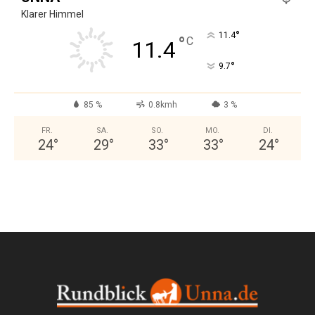
Klarer Himmel
°
11.4
°
C
11.4
°
9.7
85 %
0.8kmh
3 %
FR.
SA.
SO.
MO.
DI.
24
°
29
°
33
°
33
°
24
°