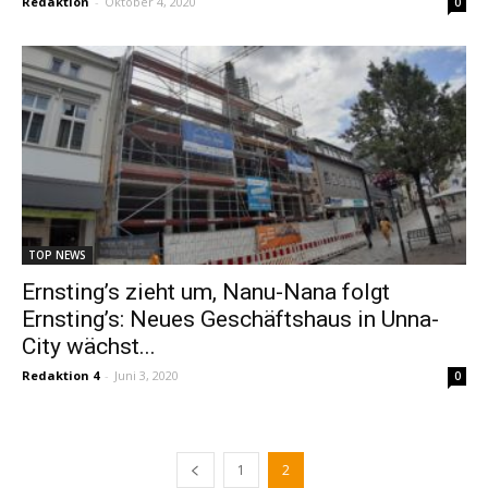
Redaktion
-
Oktober 4, 2020
0
TOP NEWS
Ernsting’s zieht um, Nanu-Nana folgt
Ernsting’s: Neues Geschäftshaus in Unna-
City wächst...
Redaktion 4
-
Juni 3, 2020
0
1
2