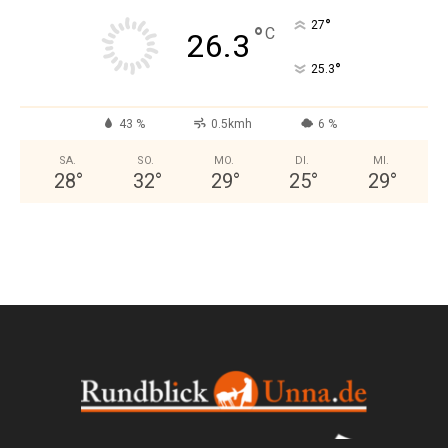
°
27
°
C
26.3
°
25.3
43 %
0.5kmh
6 %
SA.
SO.
MO.
DI.
MI.
28
°
32
°
29
°
25
°
29
°