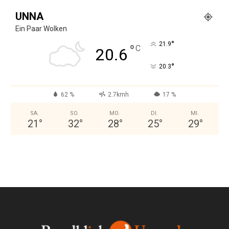
UNNA
Ein Paar Wolken
°
21.9
°
C
20.6
°
20.3
62 %
2.7kmh
17 %
SA.
SO.
MO.
DI.
MI.
21
°
32
°
28
°
25
°
29
°