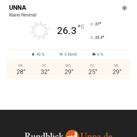
UNNA
Klarer Himmel
°
27
°
C
26.3
°
25.3
43 %
0.5kmh
6 %
SA.
SO.
MO.
DI.
MI.
28
°
32
°
29
°
25
°
29
°