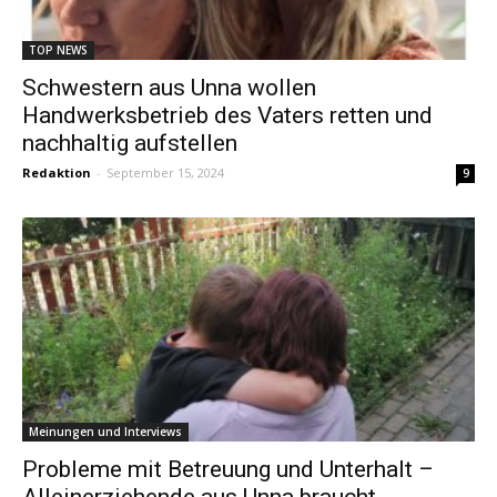
TOP NEWS
Schwestern aus Unna wollen
Handwerksbetrieb des Vaters retten und
nachhaltig aufstellen
Redaktion
-
September 15, 2024
9
Meinungen und Interviews
Probleme mit Betreuung und Unterhalt –
Alleinerziehende aus Unna braucht