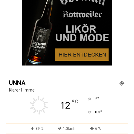
UNNA
Klarer Himmel
°
12
°
C
12
°
10.3
89 %
1.3kmh
6 %