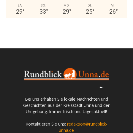
SA.
SO.
MO.
DI.
MI.
29
°
33
°
29
°
25
°
26
°
Bei uns erhalten Sie lokale Nachrichten und
Geschichten aus der Kreisstadt Unna und der
Umgebung. Immer frisch und tagesaktuell!
Kontaktieren Sie uns:
redaktion@rundblick-
unna.de