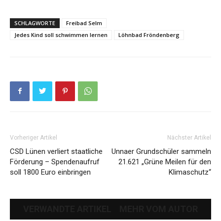
SCHLAGWORTE
Freibad Selm
Jedes Kind soll schwimmen lernen
Löhnbad Fröndenberg
Vorheriger Artikel
Nächster Artikel
CSD Lünen verliert staatliche
Unnaer Grundschüler sammeln
Förderung – Spendenaufruf
21.621 „Grüne Meilen für den
soll 1800 Euro einbringen
Klimaschutz“
VERWANDTE ARTIKEL
MEHR VOM AUTOR