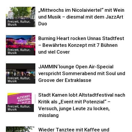
„Mittwochs im Nicolaiviertel“ mit Wein
und Musik – diesmal mit dem JazzArt
Freizeit, Kultur,
Duo
Musik
Burning Heart rocken Unnas Stadtfest
– Bewährtes Konzept mit 7 Bühnen
Freizeit, Kultur,
und viel Cover
Musik
JAMMIN´lounge Open Air-Special
verspricht Sommerabend mit Soul und
Freizeit, Kultur,
Groove der Extraklasse
Musik
Stadt Kamen lobt Altstadtfestival nach
Kritik als „Event mit Potenzial“ –
Freizeit, Kultur,
Versuch, junge Leute zu locken,
Musik
misslang
Wieder Tanztee mit Kaffee und