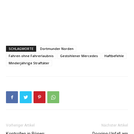
SCHLAGWORTE
Dortmunder Norden
Fahren ohne Fahrerlaubnis
Gestohlener Mercedes
Haftbefehle
Minderjährige Straftäter
Vorheriger Artikel
Nächster Artikel
Kontrollen in Bönen:
Dooring-Unfall am