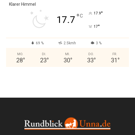
Klarer Himmel
°
17.9
°
C
17.7
°
17
69 %
2.5kmh
3 %
MO.
DI.
MI.
DO.
FR.
28
°
23
°
30
°
33
°
31
°