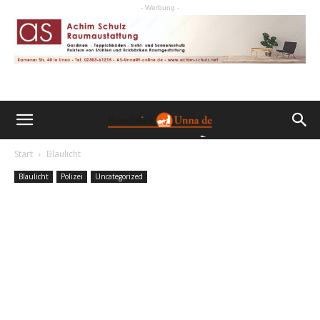
- Werbung -
Start
Blaulicht
Blaulicht
Polizei
Uncategorized