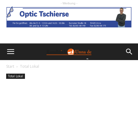
- Werbung -
Start
Total Lokal
Total Lokal