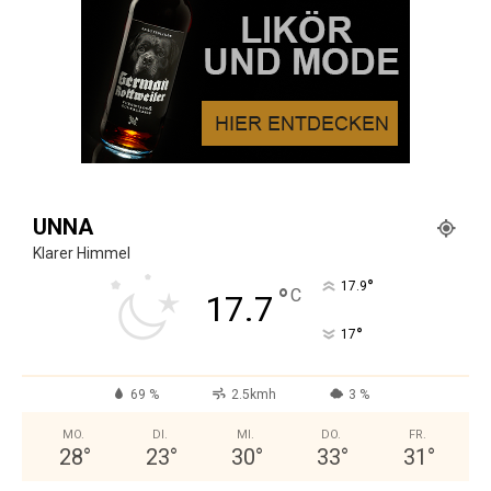
UNNA
Klarer Himmel
°
17.9
°
C
17.7
°
17
69 %
2.5kmh
3 %
MO.
DI.
MI.
DO.
FR.
28
°
23
°
30
°
33
°
31
°