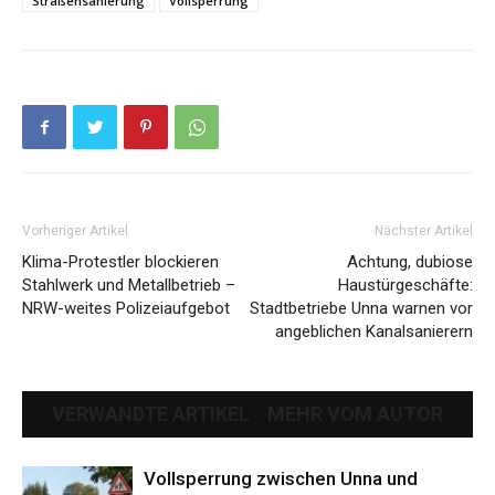
Straßensanierung
Vollsperrung
Vorheriger Artikel
Nächster Artikel
Klima-Protestler blockieren
Achtung, dubiose
Stahlwerk und Metallbetrieb –
Haustürgeschäfte:
NRW-weites Polizeiaufgebot
Stadtbetriebe Unna warnen vor
angeblichen Kanalsanierern
VERWANDTE ARTIKEL
MEHR VOM AUTOR
Vollsperrung zwischen Unna und