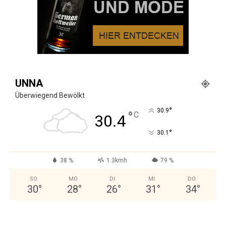
UNNA
Überwiegend Bewölkt
°
30.9
°
C
30.4
°
30.1
38 %
1.3kmh
79 %
SO.
MO.
DI.
MI.
DO.
30
°
28
°
26
°
31
°
34
°