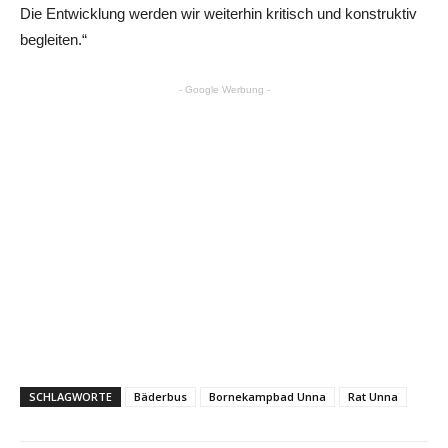
Die Entwicklung werden wir weiterhin kritisch und konstruktiv
begleiten.“
- Google Werbung -
SCHLAGWORTE
Bäderbus
Bornekampbad Unna
Rat Unna