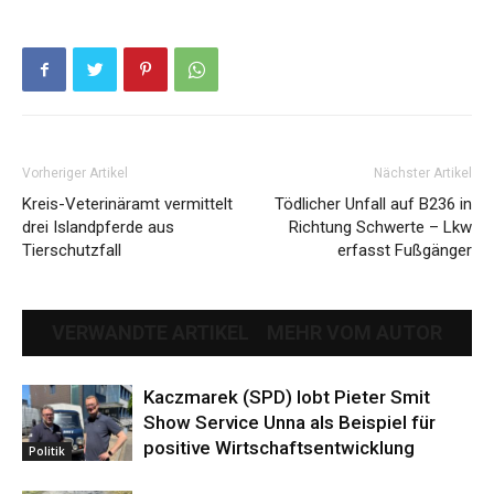
Vorheriger Artikel
Nächster Artikel
Kreis-Veterinäramt vermittelt
Tödlicher Unfall auf B236 in
drei Islandpferde aus
Richtung Schwerte – Lkw
Tierschutzfall
erfasst Fußgänger
VERWANDTE ARTIKEL
MEHR VOM AUTOR
Kaczmarek (SPD) lobt Pieter Smit
Show Service Unna als Beispiel für
positive Wirtschaftsentwicklung
Politik