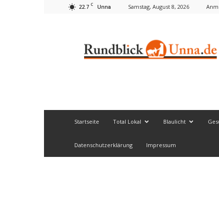
C
22.7
Samstag, August 8, 2026
Anme
Unna
Rundblick
Unna
Startseite
Total Lokal
Blaulicht
Ges
Datenschutzerklärung
Impressum