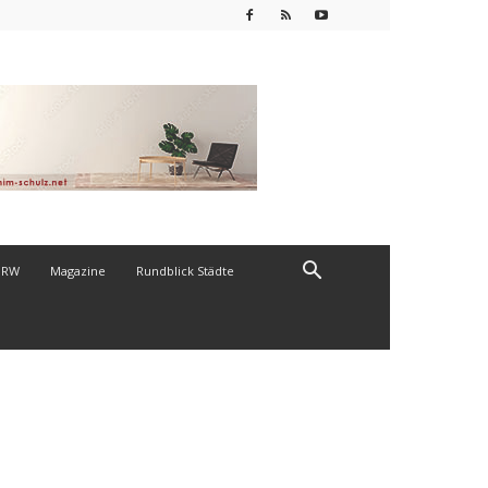
NRW
Magazine
Rundblick Städte