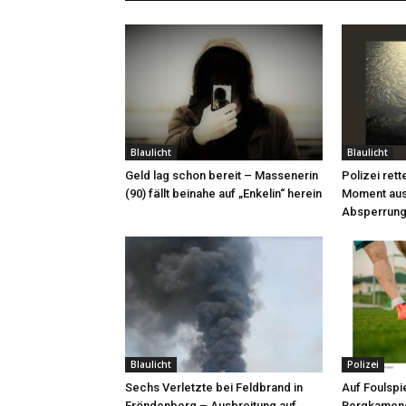
Blaulicht
Blaulicht
Geld lag schon bereit – Massenerin
Polizei rett
(90) fällt beinahe auf „Enkelin“ herein
Moment aus
Absperrung
Blaulicht
Polizei
Sechs Verletzte bei Feldbrand in
Auf Foulspie
Fröndenberg – Ausbreitung auf
Bergkamene