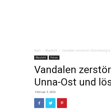
Start
Blaulicht
Vandalen zerstören Oberleitung in
Blaulicht
Polizei
Vandalen zerstör
Unna-Ost und lö
Februar 3, 2026