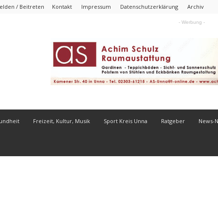
lden / Beitreten
Kontakt
Impressum
Datenschutzerklärung
Archiv
- Werbung -
undheit
Freizeit, Kultur, Musik
Sport Kreis Unna
Ratgeber
News-