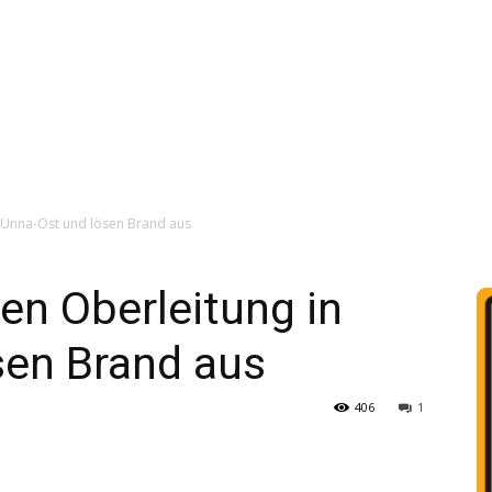
 Unna-Ost und lösen Brand aus
en Oberleitung in
sen Brand aus
406
1