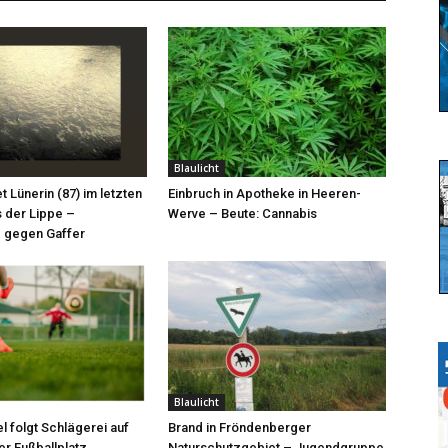
Blaulicht
et Lünerin (87) im letzten
Einbruch in Apotheke in Heeren-
 der Lippe –
Werve – Beute: Cannabis
 gegen Gaffer
Blaulicht
l folgt Schlägerei auf
Brand in Fröndenberger
r Fußballplatz
Naturschutzgebiet – Jugendgruppe