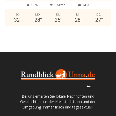
65 %
0.5kmh
34 %
SO.
MO.
DI.
MI.
DO.
32
°
28
°
25
°
28
°
27
°
Bei uns erhalten Sie lokale Nachrichten und
Geschichten aus der Kreisstadt Unna und der
Umgebung. Immer frisch und tagesaktuell!