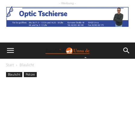
- Werbung -
Start
Blaulicht
Blaulicht
Polizei