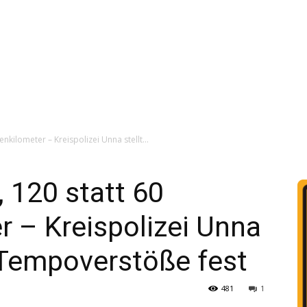
enkilometer – Kreispolizei Unna stellt...
, 120 statt 60
 – Kreispolizei Unna
e Tempoverstöße fest
481
1