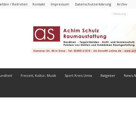
lden / Beitreten
Kontakt
Impressum
Datenschutzerklärung
Archiv
- Werbung -
undheit
Freizeit, Kultur, Musik
Sport Kreis Unna
Ratgeber
News-