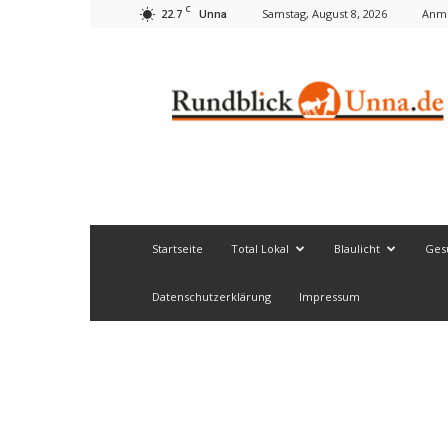
C
22.7
Samstag, August 8, 2026
Anme
Unna
Rundblick
Unna
Startseite
Total Lokal
Blaulicht
Ges
Datenschutzerklärung
Impressum