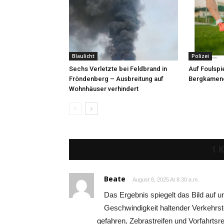
Blaulicht
Polizei
Sechs Verletzte bei Feldbrand in
Auf Foulspie
Fröndenberg – Ausbreitung auf
Bergkamene
Wohnhäuser verhindert
1 
Beate
August 8, 2025 At 8:30 a.m.
Das Ergebnis spiegelt das Bild auf u
Geschwindigkeit haltender Verkehrst
gefahren, Zebrastreifen und Vorfahrtsreg