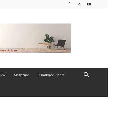
NRW
Magazine
Rundblick Städte