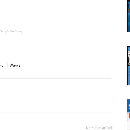
 Google Werbung -
na
Werne
Nächster Artikel