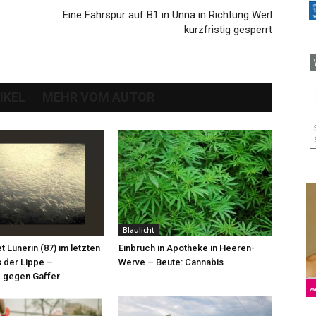
Eine Fahrspur auf B1 in Unna in Richtung Werl
kurzfristig gesperrt
IKEL
MEHR VOM AUTOR
Blaulicht
et Lünerin (87) im letzten
Einbruch in Apotheke in Heeren-
 der Lippe –
Werve – Beute: Cannabis
 gegen Gaffer