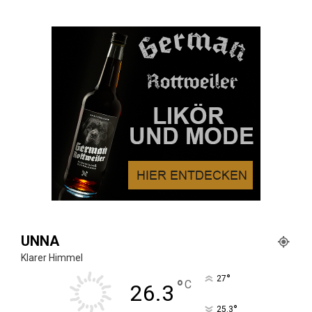
UNNA
Klarer Himmel
°
27
°
C
26.3
°
25.3