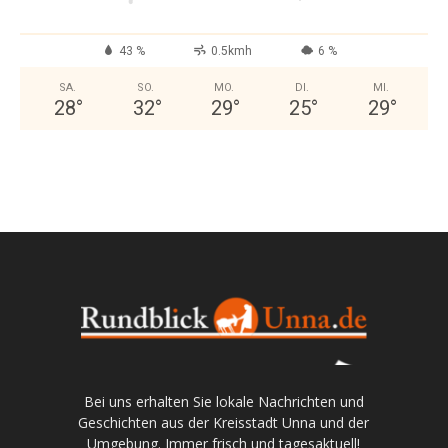
43 %
0.5kmh
6 %
SA.
SO.
MO.
DI.
MI.
28
°
32
°
29
°
25
°
29
°
Bei uns erhalten Sie lokale Nachrichten und
Geschichten aus der Kreisstadt Unna und der
Umgebung. Immer frisch und tagesaktuell!