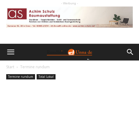
- Werbung -
Start
Termine rundum
Termine rundum
Total Lokal