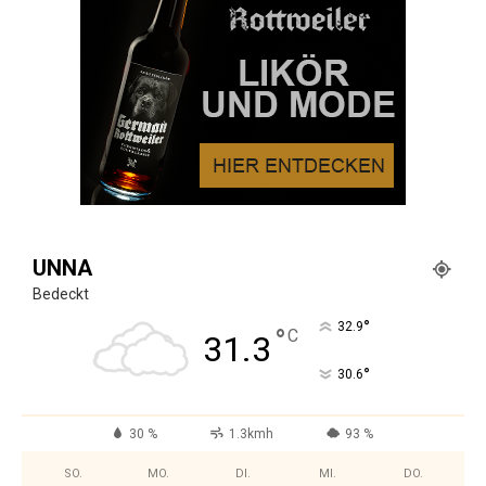
UNNA
Bedeckt
°
32.9
°
C
31.3
°
30.6
30 %
1.3kmh
93 %
SO.
MO.
DI.
MI.
DO.