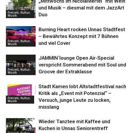
„Mittwochs im Nicolaiviertel“ mit Wein
und Musik – diesmal mit dem JazzArt
Freizeit, Kultur,
Duo
Musik
Burning Heart rocken Unnas Stadtfest
– Bewährtes Konzept mit 7 Bühnen
Freizeit, Kultur,
und viel Cover
Musik
JAMMIN´lounge Open Air-Special
verspricht Sommerabend mit Soul und
Freizeit, Kultur,
Groove der Extraklasse
Musik
Stadt Kamen lobt Altstadtfestival nach
Kritik als „Event mit Potenzial“ –
Freizeit, Kultur,
Versuch, junge Leute zu locken,
Musik
misslang
Wieder Tanztee mit Kaffee und
Kuchen in Unnas Seniorentreff