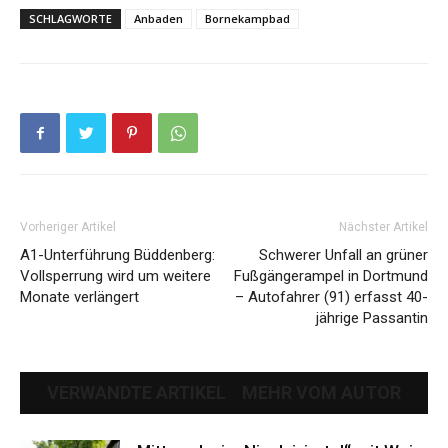
SCHLAGWORTE
Anbaden
Bornekampbad
Vorheriger Artikel
Nächster Artikel
A1-Unterführung Büddenberg:
Schwerer Unfall an grüner
Vollsperrung wird um weitere
Fußgängerampel in Dortmund
Monate verlängert
– Autofahrer (91) erfasst 40-
jährige Passantin
VERWANDTE ARTIKEL
MEHR VOM AUTOR