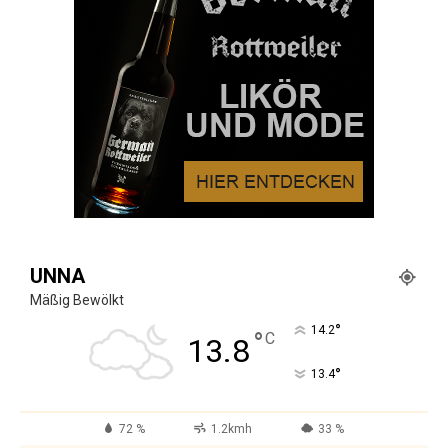
UNNA
Mäßig Bewölkt
°
14.2
°
C
13.8
°
13.4
72 %
1.2kmh
33 %