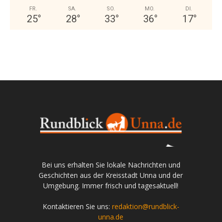
FR.
SA.
SO.
MO.
DI.
25
°
28
°
33
°
36
°
17
°
Bei uns erhalten Sie lokale Nachrichten und
Geschichten aus der Kreisstadt Unna und der
Umgebung. Immer frisch und tagesaktuell!
Kontaktieren Sie uns:
redaktion@rundblick-
unna.de