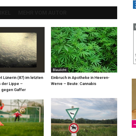
IKEL
MEHR VOM AUTOR
Blaulicht
et Lünerin (87) im letzten
Einbruch in Apotheke in Heeren-
 der Lippe –
Werve – Beute: Cannabis
 gegen Gaffer