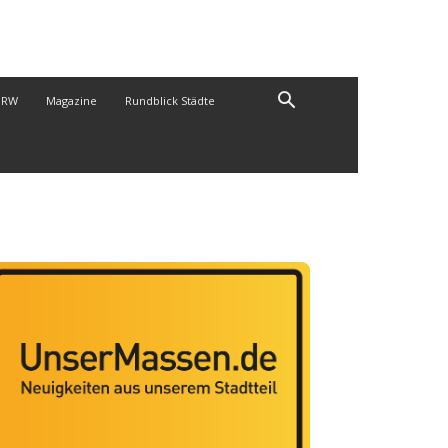
NRW
Magazine
Rundblick Städte