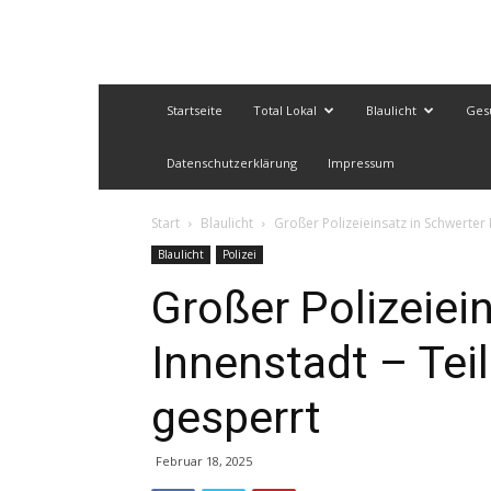
Startseite
Total Lokal
Blaulicht
Ges
Datenschutzerklärung
Impressum
Start
Blaulicht
Großer Polizeieinsatz in Schwerter
Blaulicht
Polizei
Großer Polizeiei
Innenstadt – Tei
gesperrt
Februar 18, 2025