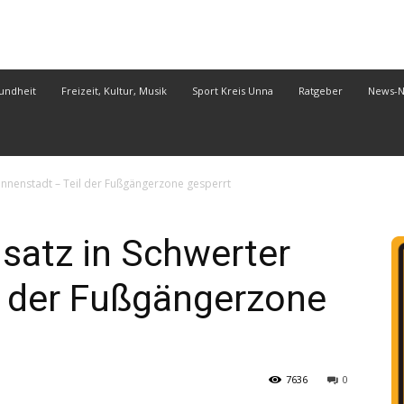
undheit
Freizeit, Kultur, Musik
Sport Kreis Unna
Ratgeber
News-
 Innenstadt – Teil der Fußgängerzone gesperrt
nsatz in Schwerter
l der Fußgängerzone
7636
0