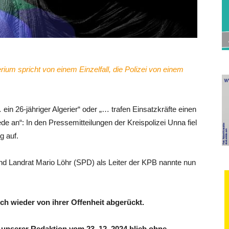
rium spricht von einem Einzelfall, die Polizei von einem
n 26-jähriger Algerier“ oder „… trafen Einsatzkräfte einen
 an“: In den Pressemitteilungen der Kreispolizei Unna fiel
g auf.
d Landrat Mario Löhr (SPD) als Leiter der KPB nannte nun
ich wieder von ihrer Offenheit abgerückt.
 unserer Redaktion vom 23. 12. 2024 blieb ohne