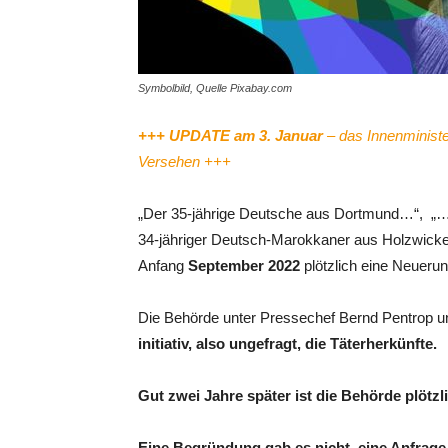
Symbolbild, Quelle Pixabay.com
+++ UPDATE am 3. Januar
– das Innenministe
Versehen +++
„Der 35-jährige Deutsche aus Dortmund…“, „… ei
34-jähriger Deutsch-Marokkaner aus Holzwickede
Anfang
September 2022
plötzlich eine Neuerun
Die Behörde unter Pressechef Bernd Pentrop un
initiativ, also ungefragt, die Täterherkünfte.
Gut zwei Jahre später ist die Behörde plötzl
Eine Begründung gab es nicht, eine Anfrage