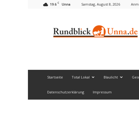
C
19.6
Samstag, August 8, 2026
Anme
Unna
Rundblick
Unna
Startseite
Total Lokal
Blaulicht
Ges
Datenschutzerklärung
Impressum