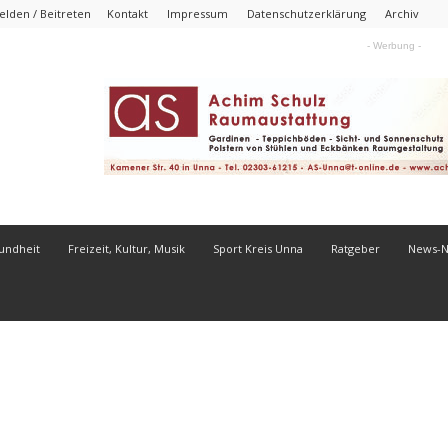
lden / Beitreten
Kontakt
Impressum
Datenschutzerklärung
Archiv
- Werbung -
undheit
Freizeit, Kultur, Musik
Sport Kreis Unna
Ratgeber
News-