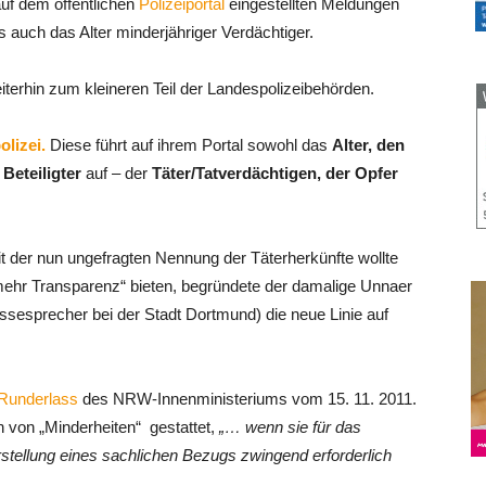
auf dem öffentlichen
Polizeiportal
eingestellten Meldungen
s auch das Alter minderjähriger Verdächtiger.
terhin zum kleineren Teil der Landespolizeibehörden.
lizei.
Diese führt auf ihrem Portal sowohl das
Alter, den
Beteiligter
auf – der
Täter/Tatverdächtigen, der Opfer
t der nun ungefragten Nennung der Täterherkünfte wollte
mehr Transparenz“ bieten, begründete der damalige Unnaer
essesprecher bei der Stadt Dortmund) die neue Linie auf
Runderlass
des NRW-Innenministeriums vom 15. 11. 2011.
 von „Minderheiten“ gestattet,
„… wenn sie für das
rstellung eines sachlichen Bezugs zwingend erforderlich