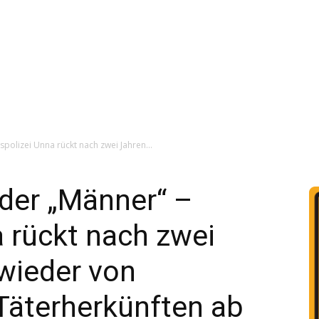
spolizei Unna rückt nach zwei Jahren...
eder „Männer“ –
a rückt nach zwei
 wieder von
Täterherkünften ab