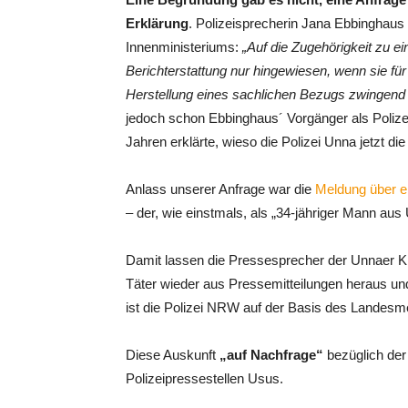
Erklärung
. Polizeisprecherin Jana Ebbinghaus zi
Innenministeriums:
„Auf die Zugehörigkeit zu ei
Berichterstattung nur hingewiesen, wenn sie für
Herstellung eines sachlichen Bezugs zwingend e
jedoch schon Ebbinghaus´ Vorgänger als Polizeis
Jahren erklärte, wieso die Polizei Unna jetzt di
Anlass unserer Anfrage war die
Meldung über ei
– der, wie einstmals, als „34-jähriger Mann aus 
Damit lassen die Pressesprecher der Unnaer Kre
Täter wieder aus Pressemitteilungen heraus u
ist die Polizei NRW auf der Basis des Landesme
Diese Auskunft
„auf Nachfrage“
bezüglich der
Polizeipressestellen Usus.