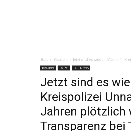
Start
Blaulicht
Jetzt sind es wieder „Männer“ – Krei
Blaulicht
Polizei
TOP NEWS
Jetzt sind es wi
Kreispolizei Unn
Jahren plötzlich
Transparenz bei 