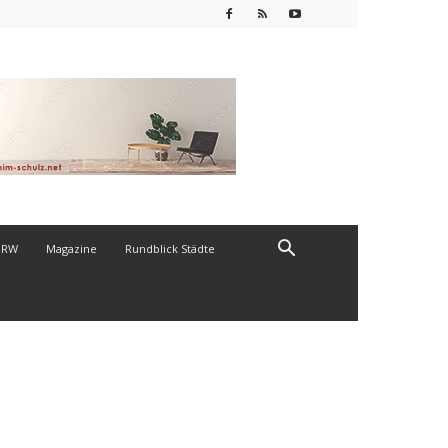
NRW
Magazine
Rundblick Städte