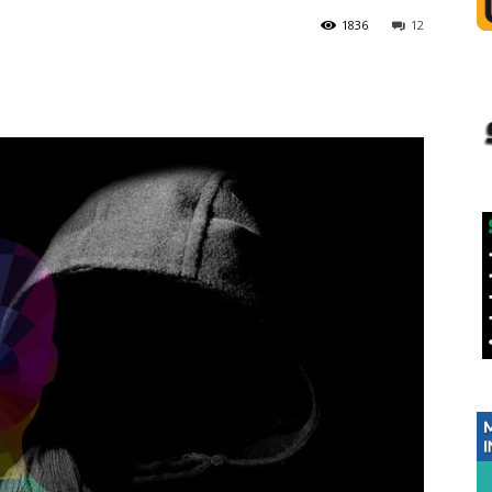
1836
12