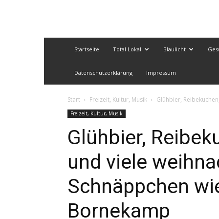
Startseite
Total Lokal
Blaulicht
Ges
Datenschutzerklärung
Impressum
Start
Freizeit, Kultur, Musik
Glühbier, Reibekuchen
Freizeit, Kultur, Musik
Glühbier, Reibek
und viele weihna
Schnäppchen wie
Bornekamp