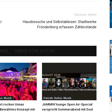
Nächster Artikel
U
Hausbesuche und Selbstablesen: Stadtwerke
Fröndenberg erfassen Zählerstände
IKEL
MEHR VOM AUTOR
tur, Musik
Freizeit, Kultur, Musik
rt rocken Unnas
JAMMIN´lounge Open Air-Special
 Bewährtes Konzept mit
verspricht Sommerabend mit Soul