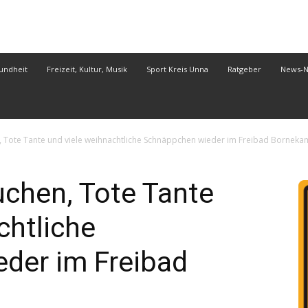
undheit
Freizeit, Kultur, Musik
Sport Kreis Unna
Ratgeber
News-
, Tote Tante und viele weihnachtliche Schnäppchen wieder im Freibad Bornek
uchen, Tote Tante
chtliche
der im Freibad