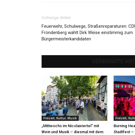
Vorheriger Artikel
Feuerwehr, Schulwege, Straßenreparaturen: CD
Fröndenberg wählt Dirk Weise einstimmig zum
Bürgermeisterkandidaten
VERWANDTE ART
Freizeit, Kultur, Musik
Freizeit, Kul
„Mittwochs im Nicolaiviertel“ mit
Burning Hea
Wein und Musik – diesmal mit dem
Stadtfest –