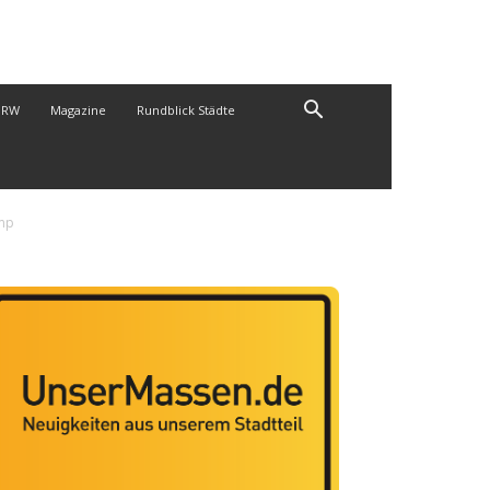
NRW
Magazine
Rundblick Städte
amp