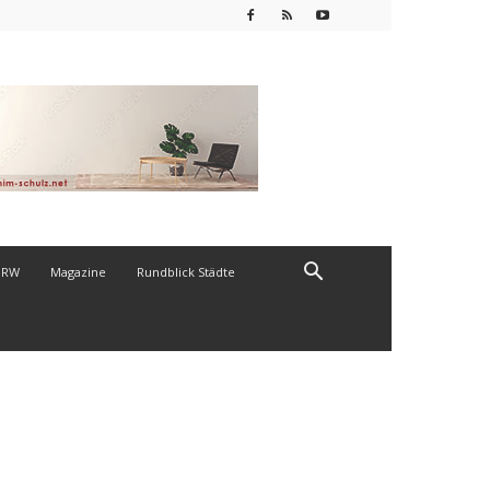
NRW
Magazine
Rundblick Städte