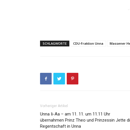
-
SCHLAGWORTE
CDU-Fraktion Unna
Massener H
Vorheriger Artikel
Unna Ii-Aa – am 11. 11. um 11.11 Uhr
übernahmen Prinz Theo und Prinzessin Jette d
Regentschaft in Unna