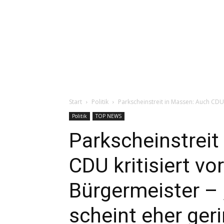
Start
Politik
Parkscheinstreit in Massen: Auch CDU 
Politik
TOP NEWS
Parkscheinstreit
CDU kritisiert vo
Bürgermeister – 
scheint eher ger