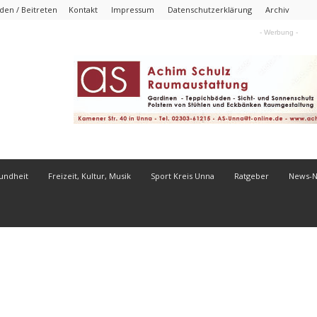
en / Beitreten
Kontakt
Impressum
Datenschutzerklärung
Archiv
- Werbung -
undheit
Freizeit, Kultur, Musik
Sport Kreis Unna
Ratgeber
News-