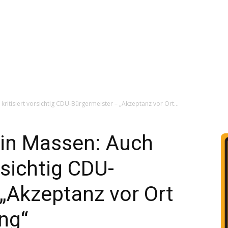
kritisiert vorsichtig CDU-Bürgermeister – „Akzeptanz vor Ort...
 in Massen: Auch
rsichtig CDU-
„Akzeptanz vor Ort
ing“