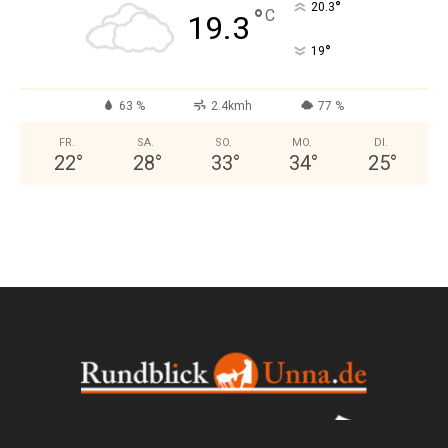
°
20.3
°
C
19.3
°
19
63 %
2.4kmh
77 %
FR.
SA.
SO.
MO.
DI.
22
°
28
°
33
°
34
°
25
°