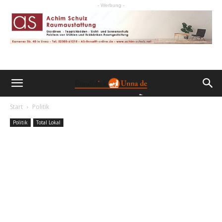
- Werbung -
Start
Politik
Politik
Total Lokal