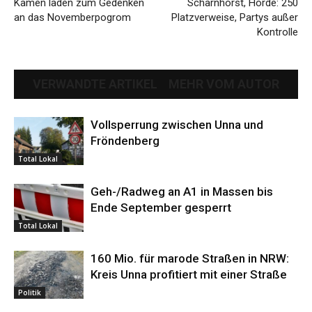
Kamen laden zum Gedenken
Scharnhorst, Hörde: 250
an das Novemberpogrom
Platzverweise, Partys außer
Kontrolle
VERWANDTE ARTIKEL
MEHR VOM AUTOR
Vollsperrung zwischen Unna und
Fröndenberg
Total Lokal
Geh-/Radweg an A1 in Massen bis
Ende September gesperrt
Total Lokal
160 Mio. für marode Straßen in NRW:
Kreis Unna profitiert mit einer Straße
Politik